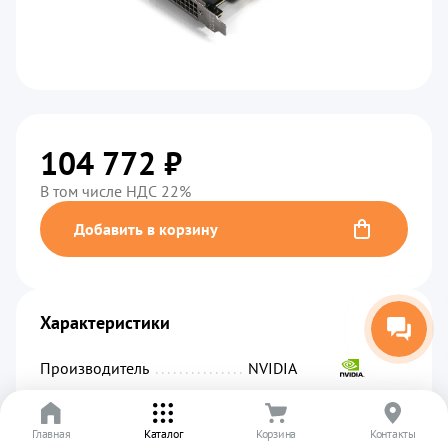
104 772 ₽
В том числе НДС 22%
Добавить в корзину
Характеристики
Производитель
................................................
NVIDIA
Код производителя
...........................................
900-2G183-0000-000
Главная
Артикул
.........................................................
Каталог
Корзина
00981
Контакты