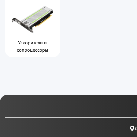
Ускорители и
сопроцессоры
г