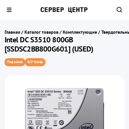
Главная
/
Каталог товаров
/
Комплектующие
/
Твердотельны
Intel DC S3510 800GB
[SSDSC2BB800G601] (USED)
Под заказ
Б/У товар