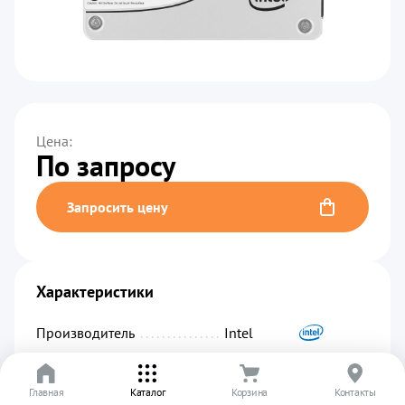
Цена:
По запросу
Запросить цену
Характеристики
Производитель
................................................
Intel
Код производителя
...........................................
SSDSC2KB480GZ01
Главная
Артикул
.........................................................
Каталог
Корзина
01199
Контакты