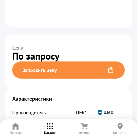
Цена:
По запросу
Запросить цену
Характеристики
Производитель
................................................
ЦМО
Код производителя
...........................................
R-32-2x(10S-6C19-A-
Am)-1820-K
Главная
Каталог
Корзина
Контакты