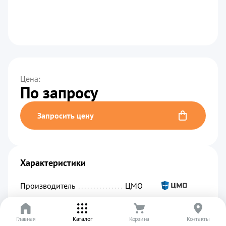
Цена:
По запросу
Запросить цену
Характеристики
Производитель
................................................
ЦМО
Код производителя
...........................................
R-16-25S-A-1820-K
Главная
Артикул
.........................................................
Каталог
Корзина
УТ-00003058
Контакты