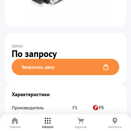
Цена:
По запросу
Запросить цену
Характеристики
Производитель
................................................
FS
Код производителя
...........................................
SFP-25GESR-85
Главная
Артикул
.........................................................
Каталог
Корзина
01859
Контакты