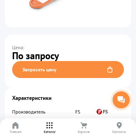
Цена:
По запросу
Запросить цену
Характеристики
Производитель
................................................
FS
Код производителя
...........................................
SFP-ER4L-100G
Главная
Артикул
.........................................................
Каталог
Корзина
01874
Контакты