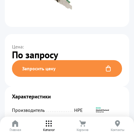
Цена:
По запросу
Запросить цену
Характеристики
Производитель
................................................
HPE
Код производителя
...........................................
817753-B21
Главная
Артикул
.........................................................
Каталог
Корзина
01919
Контакты