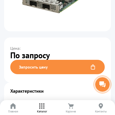
Цена:
По запросу
Запросить цену
Характеристики
Производитель
................................................
DELL
Код производителя
...........................................
DN78C
Главная
Каталог
Корзина
Контакты