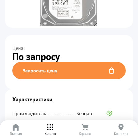
Цена:
По запросу
Запросить цену
Характеристики
Производитель
................................................
Seagate
Код производителя
...........................................
ST6000NM020B
Главная
Артикул
.........................................................
Каталог
Корзина
01701
Контакты