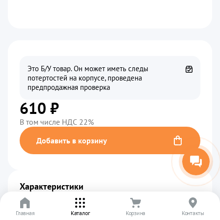
Это Б/У товар. Он может иметь следы
потертостей на корпусе, проведена
предпродажная проверка
610 ₽
В том числе НДС 22%
Добавить в корзину
Характеристики
Производитель
................................................
DELL
Главная
Каталог
Корзина
Контакты