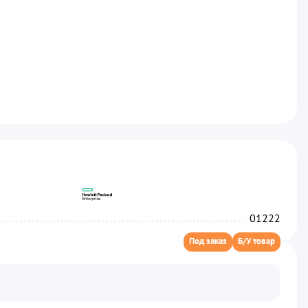
...........................................................................
....................................................................
01222
Под заказ
Б/У товар