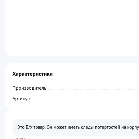
Характеристики
Производитель
................................................
Артикул
.........................................................
Это Б/У товар. Он может иметь следы потертостей на корп