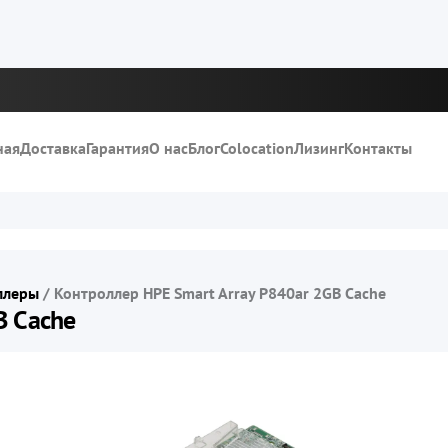
ная
Доставка
Гарантия
О нас
Блог
Colocation
Лизинг
Контакты
ллеры
/
Контроллер HPE Smart Array P840ar 2GB Cache
B Cache