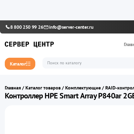
8 800 250 99 26
info@server-center.ru
Глав
Каталог
Главная
/
Каталог товаров
/
Комплектующие
/
RAID-контро
Контроллер HPE Smart Array P840ar 2G