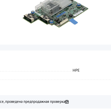
...........................................................................
HPE
...........................................................................
усе, проведена предпродажная проверка