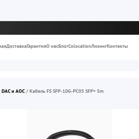
ная
Доставка
Гарантия
О нас
Блог
Colocation
Лизинг
Контакты
 DAC и AOC
/
Кабель FS SFP-10G-PC05 SFP+ 5m