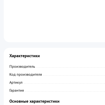
Характеристики
Производитель
................................................
Код производителя
...........................................
Артикул
.........................................................
Гарантия
........................................................
Основные характеристики