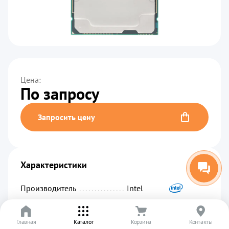
Цена:
По запросу
Запросить цену
Характеристики
Производитель
................................................
Intel
Код производителя
...........................................
PK8072205512000
Главная
Артикул
.........................................................
Каталог
Корзина
01620
Контакты