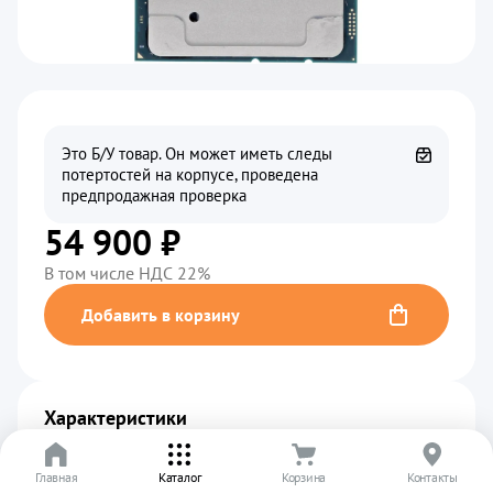
Это Б/У товар. Он может иметь следы
потертостей на корпусе, проведена
предпродажная проверка
54 900 ₽
В том числе НДС 22%
Добавить в корзину
Характеристики
Производитель
................................................
Intel
Главная
Каталог
Корзина
Контакты