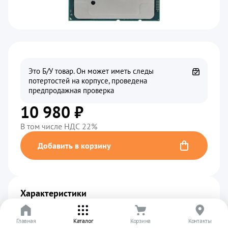
Это Б/У товар. Он может иметь следы
потертостей на корпусе, проведена
предпродажная проверка
10 980 ₽
В том числе НДС 22%
Добавить в корзину
Характеристики
Производитель
................................................
Intel
Главная
Каталог
Корзина
Контакты