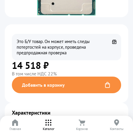
Это Б/У товар. Он может иметь следы
потертостей на корпусе, проведена
предпродажная проверка
14 518 ₽
В том числе НДС 22%
Добавить в корзину
Характеристики
Производитель
................................................
Intel
Главная
Каталог
Корзина
Контакты