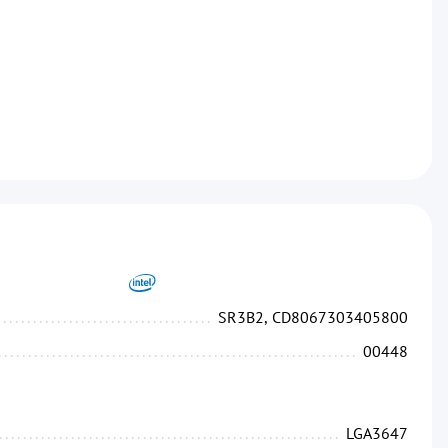
...........................................................................
...........................................................................
SR3B2, CD8067303405800
....................................................................
00448
.................................................................
LGA3647