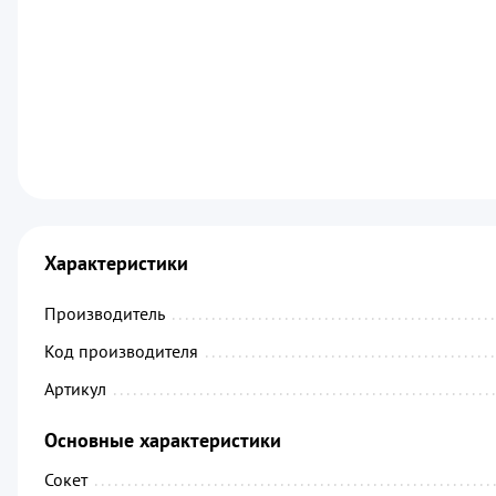
Характеристики
Производитель
................................................
Код производителя
...........................................
Артикул
.........................................................
Основные характеристики
Сокет
............................................................