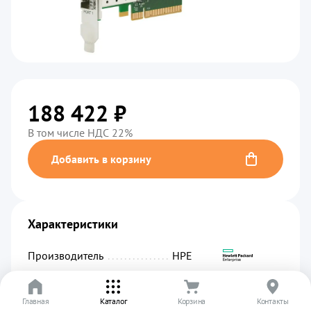
188 422 ₽
В том числе НДС 22%
Добавить в корзину
Характеристики
Производитель
................................................
HPE
Код производителя
...........................................
R7N87A
Главная
Артикул
.........................................................
Каталог
Корзина
УТ-00003321
Контакты