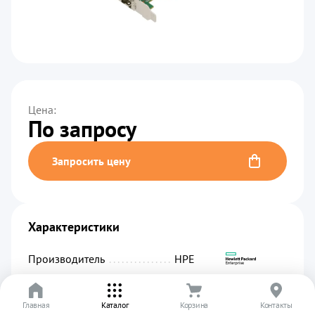
Цена:
По запросу
Запросить цену
Характеристики
Производитель
................................................
HPE
Код производителя
...........................................
C8R39A
Главная
Артикул
.........................................................
Каталог
Корзина
01228
Контакты