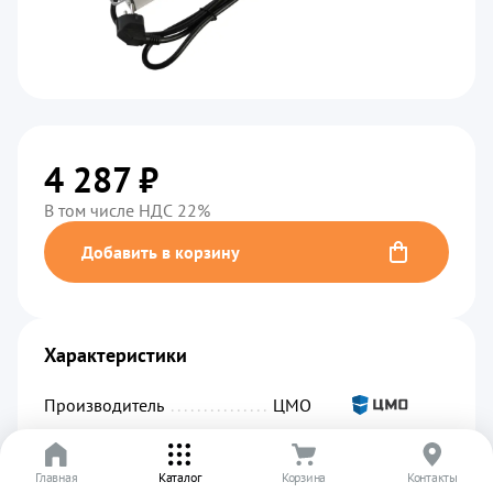
4 287 ₽
В том числе НДС 22%
Добавить в корзину
Характеристики
Производитель
................................................
ЦМО
Код производителя
...........................................
R-16-8S-V-440-3
Главная
Артикул
.........................................................
Каталог
Корзина
УТ-00003031
Контакты