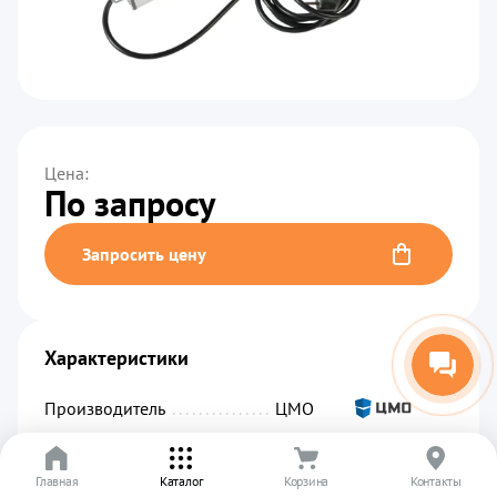
Цена:
По запросу
Запросить цену
Характеристики
Производитель
................................................
ЦМО
Код производителя
...........................................
R-16-7S-A-440-3
Главная
Артикул
.........................................................
Каталог
Корзина
УТ-00003037
Контакты