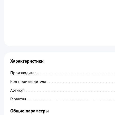
Характеристики
Производитель
................................................
Код производителя
...........................................
Артикул
.........................................................
Гарантия
........................................................
Общие параметры