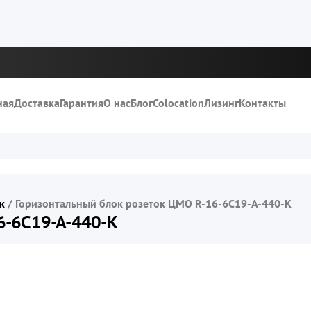
ная
Доставка
Гарантия
О нас
Блог
Colocation
Лизинг
Контакты
к
/
Горизонтальный блок розеток ЦМО R-16-6C19-A-440-K
6-6C19-A-440-K