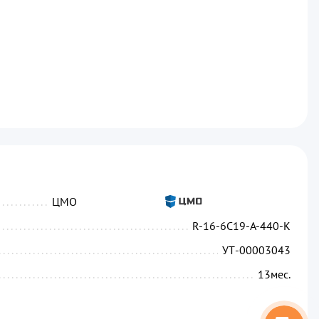
...........................................................................
ЦМО
...........................................................................
R-16-6C19-A-440-K
....................................................................
УТ-00003043
.....................................................................
13
мес.