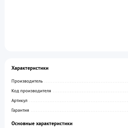
Характеристики
Производитель
................................................
Код производителя
...........................................
Артикул
.........................................................
Гарантия
........................................................
Основные характеристики