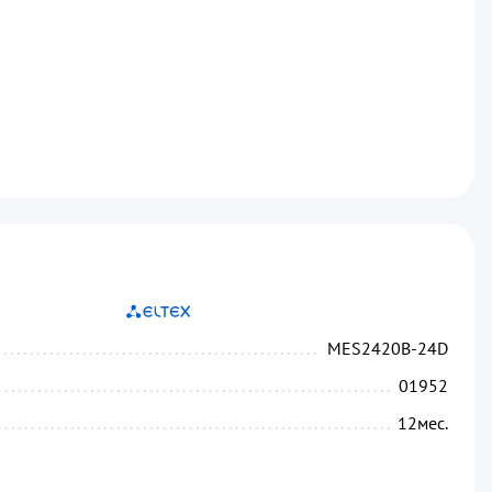
...........................................................................
...........................................................................
MES2420B-24D
....................................................................
01952
.....................................................................
12
мес.