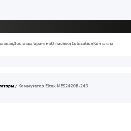
лавная
Доставка
Гарантия
О нас
Блог
Colocation
Контакты
таторы
/
Коммутатор Eltex MES2420B-24D