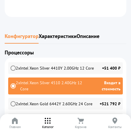
Конфигуратор
Характеристики
Описание
Процессоры
2
x
Intel Xeon Silver 4410Y 2.00GHz 12 Core
+51 400 ₽
2
x
Intel Xeon Silver 4510 2.40GHz 12
Входит в
Core
стоимость
2
x
Intel Xeon Gold 6442Y 2.60GHz 24 Core
+521 792 ₽
2
x
Intel Xeon Gold 6444Y 3.60GHz 16 Core
+877 616 ₽
Главная
Каталог
Корзина
Контакты