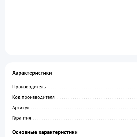
Характеристики
Производитель
................................................
Код производителя
...........................................
Артикул
.........................................................
Гарантия
........................................................
Основные характеристики