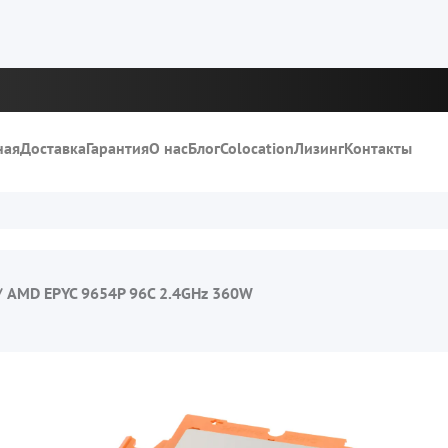
ная
Доставка
Гарантия
О нас
Блог
Colocation
Лизинг
Контакты
/
AMD EPYC 9654P 96C 2.4GHz 360W