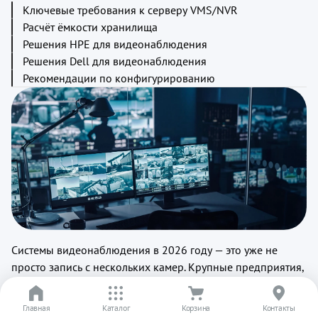
Ключевые требования к серверу VMS/NVR
Расчёт ёмкости хранилища
Решения HPE для видеонаблюдения
Решения Dell для видеонаблюдения
Рекомендации по конфигурированию
Системы видеонаблюдения в 2026 году — это уже не
просто запись с нескольких камер. Крупные предприятия,
торговые центры, аэропорты и промышленные объекты
эксплуатируют сотни и тысячи IP-камер высокого
Главная
Каталог
Корзина
Контакты
разрешения с AI-аналитикой. Нагрузка на серверную