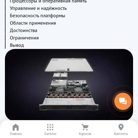
Процессоры и оперативная память
Управление и надёжность
Безопасность платформы
Области применения
Достоинства
Ограничения
Вывод
Среди серверов форм-фактора 1U модель Dell PowerEdge
Главная
Каталог
Корзина
Контакты
R640 4LFF занимает особое место. Она объединяет