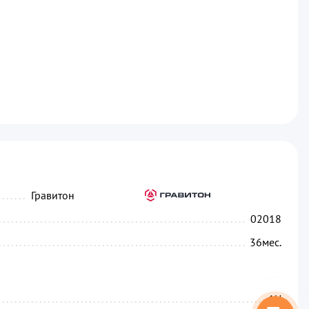
...........................................................................
Гравитон
....................................................................
02018
.....................................................................
36
мес.
...........................................................................
1U