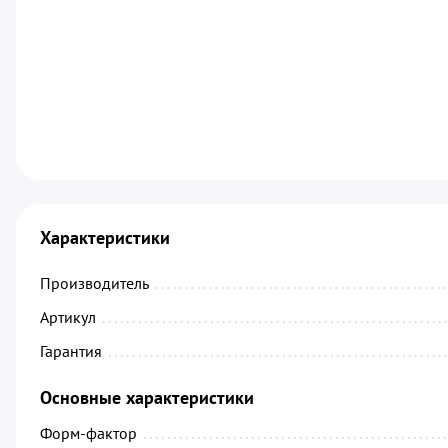
Характеристики
Производитель
................................................
Артикул
.........................................................
Гарантия
........................................................
Основные характеристики
Форм-фактор
..................................................